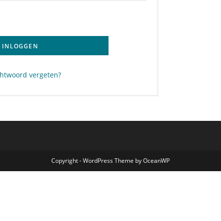
INLOGGEN
chtwoord vergeten?
Copyright - WordPress Theme by OceanWP